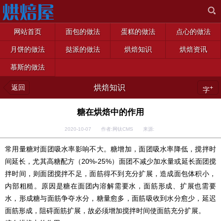
网站首页
面包的做法
蛋糕的做法
点心的做法
月饼的做法
挞派的做法
烘焙知识
烘焙资讯
慕斯的做法
返回
烘焙知识
+
字
糖在烘焙中的作用
2020-10-07 作者:网钛CMS 来源:
常用量糖对面团吸水率影响不大。糖增加，面团吸水率降低，搅拌时
间延长，尤其高糖配方（20%-25%）面团不减少加水量或延长面团搅
拌时间，则面团搅拌不足，面筋得不到充分扩展，造成面包体积小，
内部粗糙。原因是糖在面团内溶解需要水，面筋形成、扩展也需要
水，形成糖与面筋争夺水分，糖量愈多，面筋吸收到水分愈少，延迟
面筋形成，阻碍面筋扩展，故必须增加搅拌时间使面筋充分扩展。