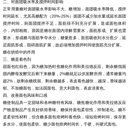
二、对面团吸水率及搅拌时间影响
正常用量糖对面团吸水率影响不大。糖增加，面团吸水率降低，搅拌
时间延长，尤其高糖配方（20%-25%）面团不减少加水量或延长面团
搅拌时间，则面团搅拌不足，面筋得不到充分扩展，造成面包体积
小，内部粗糙。原因是糖在面团内溶解需要水，面筋形成、扩展也需
要水，形成糖与面筋争夺水分，糖量愈多，面筋吸收到水分愈少，延
迟面筋形成，阻碍面筋扩展，故必须增加搅拌时间使面筋充分扩展。
糖在烘焙中的作用
三、糖是着色剂
甜面包红棕色，因为糖加热时焦糖化作用和美拉德反应。剩余糖指面
团内酵母发酵完后剩下来糖量，2%糖就足以供发酵所用，通常糖量均
超2%，故剩余糖残留。剩余糖越多，表皮着色越快，越深，香味越浓
郁。不加糖面包，如法国面包、意大利面包，表皮淡黄色。
四、改善面包风味和口感
糖使制品具一定甜味和各种糖特有风味。糖焦糖化作用和美拉德反应
产物是制品产生良好烘焙香味。糖保持面包柔软性，抑制老化。糖不
是柔软性材料，但含糖多面包焙烤时着色快，缩短焙烤时间，保存更
多水分，使面包柔软。糖少面包焙烤时间长，干硬，叫硬式面包。