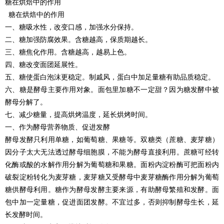
糖在烘焙中的作用
糖在烘焙中的作用
一、糖吸水性，改变口感，加强水分保持。
二、糖加强防腐效果。含糖越高，保质期越长。
三、糖焦化作用。含糖越高，越易上色。
四、糖改变面团延展性。
五、糖使蛋白泡沫更稳定。制戚风，蛋白中加足量糖有助品质稳定。
六、糖是酵母主要作用对象。面包里加糖不一定甜？因为糖发酵中被
酵母分解了。
七、减少糖量，提高烘烤温度，延长烘烤时间。
一、作为酵母营养物质、促进发酵
酵母发酵只利用单糖，如葡萄糖、果糖等。双糖类（蔗糖、麦芽糖）
因分子太大无法透过酵母细胞膜，不能为酵母直接利用。蔗糖可经转
化酶或酸的水解作用分解为葡萄糖和果糖。面粉内淀粉酶可把面粉内
破裂淀粉转化为麦芽糖，麦芽糖又受酵母中麦芽糖酶作用分解为葡萄
糖供酵母利用。糖作为酵母发酵主要来源，有助酵母繁殖和发酵。面
包中加一定量糖，促进面团发酵。不宜过多，否则抑制酵母生长，延
长发酵时间。