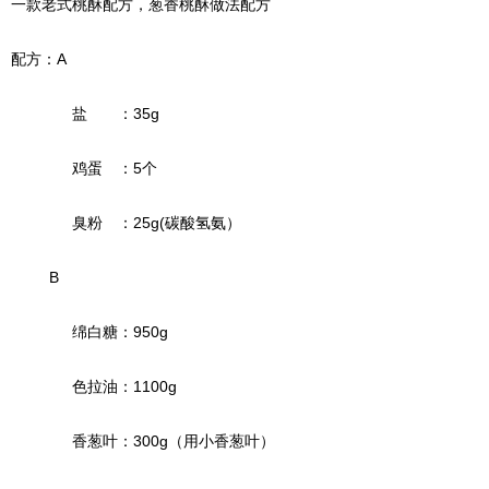
一款老式桃酥配方，葱香桃酥做法配方
配方：A
盐 ：35g
鸡蛋 ：5个
臭粉 ：25g(碳酸氢氨）
B
绵白糖：950g
色拉油：1100g
香葱叶：300g（用小香葱叶）