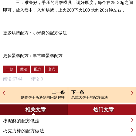
三：准备好，手压的月饼模具，调好厚度，每个在25-30g之间
即可，放入盘中，入炉烘烤，上火200下火160 大约20分钟左右，
更多烘焙配方：小米酥的配方做法
更多蛋糕配方：早古味蛋糕配方
一款
做法
配方
老式
阅读:
6744
评论:
0
上一条
下一条
制作饼干所遇到的问题解答
老式大饼干的配方做法
相关文章
热门文章
枣泥酥的配方做法
巧克力棒的配方做法